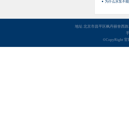
为什么水泵不能
地址:北京市昌平区枫丹丽舍西路2号楼116 
手
©CopyRight